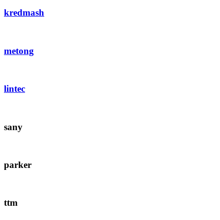
kredmash
metong
lintec
sany
parker
ttm