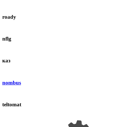
roady
nflg
каз
nombus
teltomat