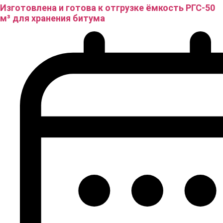
Изготовлена и готова к отгрузке ёмкость РГС-50
м³ для хранения битума