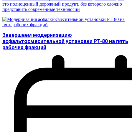
это полноценный дорожный продукт, без которого сложно
представить современные технологии
Завершаем модернизацию
асфальтосмесительной установки РТ-80 на пять
рабочих фракций