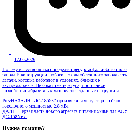
17.06.2026
Почему качество литья определяет ресурс асфальтобетонного
завода В конструкции любого асфальтобетонного завода есть
детали, которые работают в условиях, близких к
экстремальным. Высокая температура, постоянное
воздействие абразивных материалов, ударные нагрузки и
Prev
НАЗАД
На ДС-185637 произвели замену старого блока
горелочного мощностью 2,8 мВт
ДАЛЕЕ
Первая часть нового агрегата питания 5х8м³ для АСУ
ДС-158
Next
Нужна помощь?