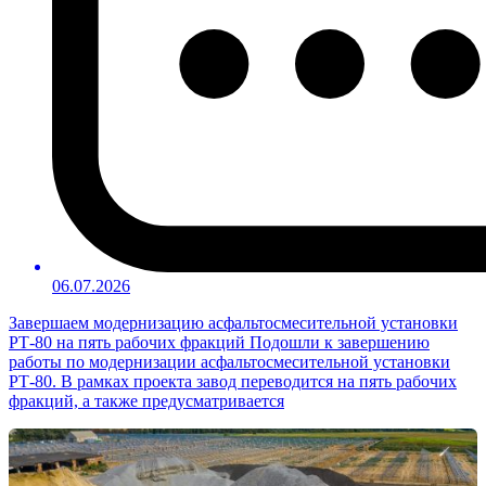
06.07.2026
Завершаем модернизацию асфальтосмесительной установки
РТ-80 на пять рабочих фракций Подошли к завершению
работы по модернизации асфальтосмесительной установки
РТ-80. В рамках проекта завод переводится на пять рабочих
фракций, а также предусматривается