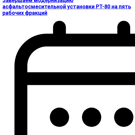
Завершаем модернизацию
асфальтосмесительной установки РТ-80 на пять
рабочих фракций