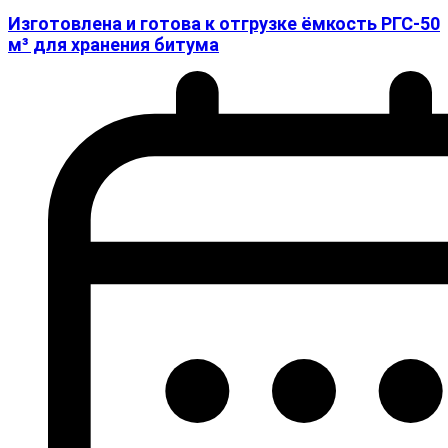
Изготовлена и готова к отгрузке ёмкость РГС-50
м³ для хранения битума