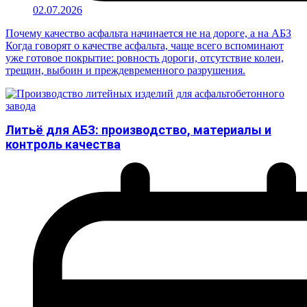
02.07.2026
Почему качество асфальта начинается не на дороге, а на АБЗ
Когда говорят о качестве асфальта, чаще всего вспоминают
уже готовое покрытие: ровность дороги, отсутствие колеи,
трещин, выбоин и преждевременного разрушения.
Литьё для АБЗ: производство, материалы и
контроль качества