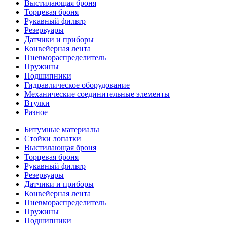
Выстилающая броня
Торцевая броня
Рукавный фильтр
Резервуары
Датчики и приборы
Конвейерная лента
Пневмораспределитель
Пружины
Подшипники
Гидравлическое оборудование
Механические соединительные элементы
Втулки
Разное
Битумные материалы
Стойки лопатки
Выстилающая броня
Торцевая броня
Рукавный фильтр
Резервуары
Датчики и приборы
Конвейерная лента
Пневмораспределитель
Пружины
Подшипники