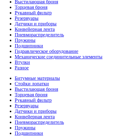
Выстилающая броня
Торцевая броня
Рукавный фильтр
Резервуары
Датчики и приборы
Конвейерная лента
Пневмораспределитель
Пружины
Подшипники
Гидравлическое оборудование
Механические соединительные элементы
Втулки
Разное
Битумные материалы
Стойки лопатки
Выстилающая броня
Торцевая броня
Рукавный фильтр
Резервуары
Датчики и приборы
Конвейерная лента
Пневмораспределитель
Пружины
Подшипники