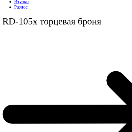
Втулки
Разное
RD-105x торцевая броня