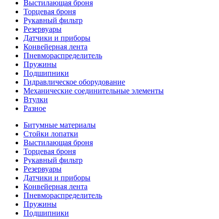
Выстилающая броня
Торцевая броня
Рукавный фильтр
Резервуары
Датчики и приборы
Конвейерная лента
Пневмораспределитель
Пружины
Подшипники
Гидравлическое оборудование
Механические соединительные элементы
Втулки
Разное
Битумные материалы
Стойки лопатки
Выстилающая броня
Торцевая броня
Рукавный фильтр
Резервуары
Датчики и приборы
Конвейерная лента
Пневмораспределитель
Пружины
Подшипники