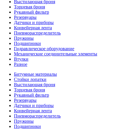
Выстилающая броня
Торцевая броня
Рукавный фильтр
Резервуары
Датчики и приборы
Конвейерная лента
Пневмораспределитель
Пружины
Подшипники
Гидравлическое оборудование
Механические соединительные элементы
Втулки
Разное
Битумные материалы
Стойки лопатки
Выстилающая броня
Торцевая броня
Рукавный фильтр
Резервуары
Датчики и приборы
Конвейерная лента
Пневмораспределитель
Пружины
Подшипники