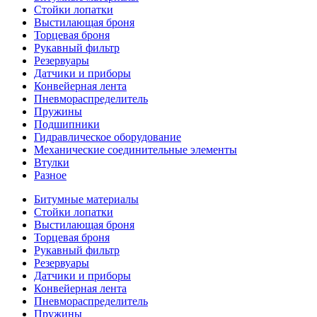
Стойки лопатки
Выстилающая броня
Торцевая броня
Рукавный фильтр
Резервуары
Датчики и приборы
Конвейерная лента
Пневмораспределитель
Пружины
Подшипники
Гидравлическое оборудование
Механические соединительные элементы
Втулки
Разное
Битумные материалы
Стойки лопатки
Выстилающая броня
Торцевая броня
Рукавный фильтр
Резервуары
Датчики и приборы
Конвейерная лента
Пневмораспределитель
Пружины