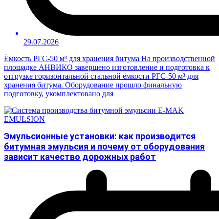
29.07.2026
Ёмкость РГС-50 м³ для хранения битума На производственной
площадке АНВИКО завершено изготовление и подготовка к
отгрузке горизонтальной стальной ёмкости РГС-50 м³ для
хранения битума. Оборудование прошло финальную
подготовку, укомплектовано для
Эмульсионные установки: как производится
битумная эмульсия и почему от оборудования
зависит качество дорожных работ