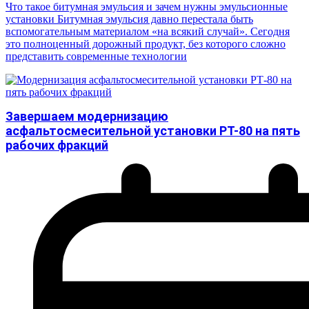
Что такое битумная эмульсия и зачем нужны эмульсионные
установки Битумная эмульсия давно перестала быть
вспомогательным материалом «на всякий случай». Сегодня
это полноценный дорожный продукт, без которого сложно
представить современные технологии
Завершаем модернизацию
асфальтосмесительной установки РТ-80 на пять
рабочих фракций