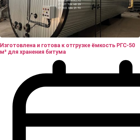
Изготовлена и готова к отгрузке ёмкость РГС-50
м³ для хранения битума