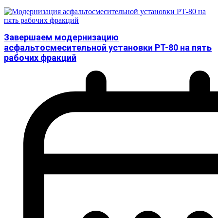
Завершаем модернизацию
асфальтосмесительной установки РТ-80 на пять
рабочих фракций