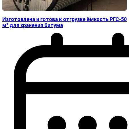
Изготовлена и готова к отгрузке ёмкость РГС-50
м³ для хранения битума