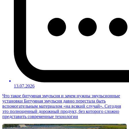
13.07.2026
Что такое битумная эмульсия и зачем нужны эмульсионные
установки Битумная эмульсия давно перестала быть
вспомогательным материалом «на всякий случай». Сегодня
это полноценный дорожный продукт, без которого сложно
представить современные технологии