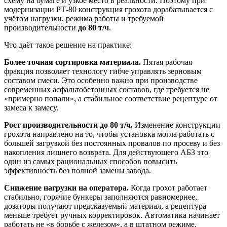
схему на бумаге и узкое место в реальности. Поэтому при
модернизации РТ-80 конструкция грохота дорабатывается с
учётом нагрузки, режима работы и требуемой
производительности
до 80 т/ч
.
Что даёт такое решение на практике:
Более точная сортировка материала.
Пятая рабочая
фракция позволяет технологу гибче управлять зерновым
составом смеси. Это особенно важно при производстве
современных асфальтобетонных составов, где требуется не
«примерно попали», а стабильное соответствие рецептуре от
замеса к замесу.
Рост производительности до 80 т/ч.
Изменение конструкции
грохота направлено на то, чтобы установка могла работать с
большей загрузкой без постоянных провалов по просеву и без
накопления лишнего возврата. Для действующего АБЗ это
один из самых рациональных способов повысить
эффективность без полной замены завода.
Снижение нагрузки на оператора.
Когда грохот работает
стабильно, горячие бункеры заполняются равномернее,
дозаторы получают предсказуемый материал, а рецептура
меньше требует ручных корректировок. Автоматика начинает
работать не «в борьбе с железом», а в штатном режиме.