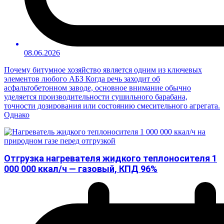
08.06.2026
Почему битумное хозяйство является одним из ключевых
элементов любого АБЗ Когда речь заходит об
асфальтобетонном заводе, основное внимание обычно
уделяется производительности сушильного барабана,
точности дозирования или состоянию смесительного агрегата.
Однако
Отгрузка нагревателя жидкого теплоносителя 1
000 000 ккал/ч — газовый, КПД 96%