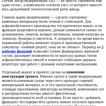
случай, когда модернизация АБЗ — не просто «добавили ещё
один отсек», а комплексно усилили узел, от которого зависит
весь дальнейший технологический ритм завода.
Главная задача модернизации — сделать сортировку
каменных материалов более точной и стабильной. Для
асфальтобетонного производства это критически важно: если
фракции разделяются неровно, дальше начинаются скачки по
дозированию, пересев, возврат материала, лишняя нагрузка на
элеватор, бункеры и смеситель. А оператор в это время вместо
нормальной работы начинает играть в производственный
симулятор: «поймай рецепт, пока он не убежал». Перевод на
5
рабочих фракций
позволяет точнее формировать зерновой
состав, расширяет возможности по выпуску разных типов
асфальтобетонных смесей и помогает стабильнее держать
рецептуру при работе с разными инертными материалами.
Отдельный акцент в проекте сделан на
изменении
конструкции грохота
. Именно грохот в такой модернизации
является ключевым узлом: через него проходит горячий
минеральный материал, и от его пропускной способности,
площади просеивания, амплитуды колебаний, компоновки сит
и распределения потока зависит фактическая
производительность всей установки. Если просто «добавить
фракцию» без перерасчёта грохота, можно получить красивую