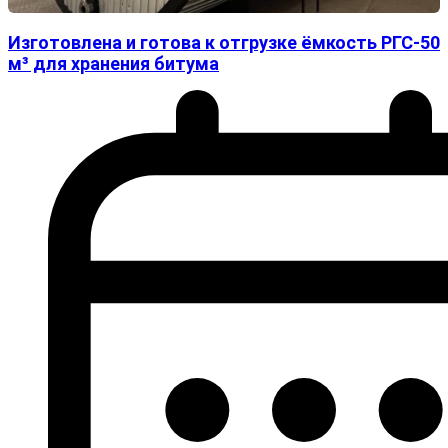
Изготовлена и готова к отгрузке ёмкость РГС-50
м³ для хранения битума