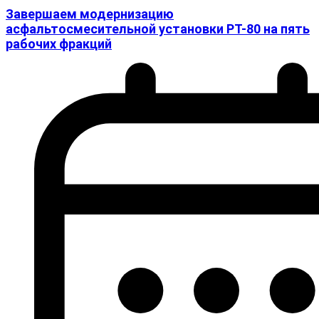
Завершаем модернизацию
асфальтосмесительной установки РТ-80 на пять
рабочих фракций