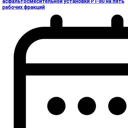
асфальтосмесительной установки РТ-80 на пять
рабочих фракций