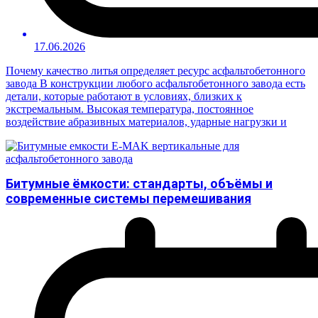
17.06.2026
Почему качество литья определяет ресурс асфальтобетонного
завода В конструкции любого асфальтобетонного завода есть
детали, которые работают в условиях, близких к
экстремальным. Высокая температура, постоянное
воздействие абразивных материалов, ударные нагрузки и
Битумные ёмкости: стандарты, объёмы и
современные системы перемешивания