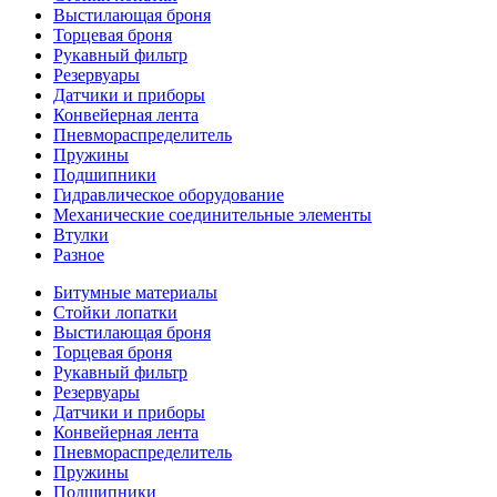
Выстилающая броня
Торцевая броня
Рукавный фильтр
Резервуары
Датчики и приборы
Конвейерная лента
Пневмораспределитель
Пружины
Подшипники
Гидравлическое оборудование
Механические соединительные элементы
Втулки
Разное
Битумные материалы
Стойки лопатки
Выстилающая броня
Торцевая броня
Рукавный фильтр
Резервуары
Датчики и приборы
Конвейерная лента
Пневмораспределитель
Пружины
Подшипники