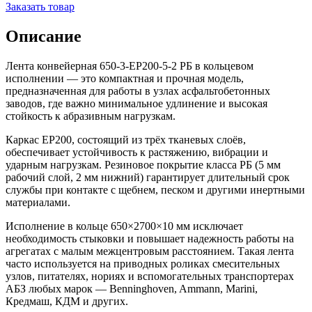
Заказать товар
Описание
Лента конвейерная 650-3-ЕР200-5-2 РБ в кольцевом
исполнении — это компактная и прочная модель,
предназначенная для работы в узлах асфальтобетонных
заводов, где важно минимальное удлинение и высокая
стойкость к абразивным нагрузкам.
Каркас EP200, состоящий из трёх тканевых слоёв,
обеспечивает устойчивость к растяжению, вибрации и
ударным нагрузкам. Резиновое покрытие класса РБ (5 мм
рабочий слой, 2 мм нижний) гарантирует длительный срок
службы при контакте с щебнем, песком и другими инертными
материалами.
Исполнение в кольце 650×2700×10 мм исключает
необходимость стыковки и повышает надежность работы на
агрегатах с малым межцентровым расстоянием. Такая лента
часто используется на приводных роликах смесительных
узлов, питателях, нориях и вспомогательных транспортерах
АБЗ любых марок — Benninghoven, Ammann, Marini,
Кредмаш, КДМ и других.