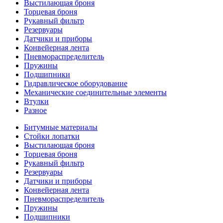
Выстилающая броня
Торцевая броня
Рукавный фильтр
Резервуары
Датчики и приборы
Конвейерная лента
Пневмораспределитель
Пружины
Подшипники
Гидравлическое оборудование
Механические соединительные элементы
Втулки
Разное
Битумные материалы
Стойки лопатки
Выстилающая броня
Торцевая броня
Рукавный фильтр
Резервуары
Датчики и приборы
Конвейерная лента
Пневмораспределитель
Пружины
Подшипники