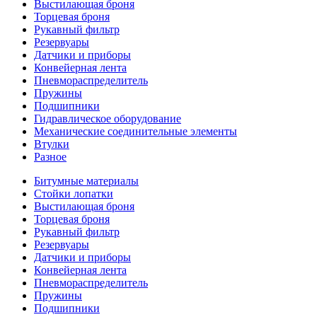
Выстилающая броня
Торцевая броня
Рукавный фильтр
Резервуары
Датчики и приборы
Конвейерная лента
Пневмораспределитель
Пружины
Подшипники
Гидравлическое оборудование
Механические соединительные элементы
Втулки
Разное
Битумные материалы
Стойки лопатки
Выстилающая броня
Торцевая броня
Рукавный фильтр
Резервуары
Датчики и приборы
Конвейерная лента
Пневмораспределитель
Пружины
Подшипники