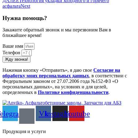
ДАЛЕЕ
Технология укладки холодного и горячего
асфальта
Next
Нужна помощь?
Закажите обратный звонок и мы перезвоним Вам в
ближайшее время!
Ваше имя
Телефон
Жду звонка!
Нажимая кнопку «Отправить», я даю свое
Cогласие на
обработку моих персональных данных
, в соответствии с
Федеральным законом от 27.07.2006 года №152-ФЗ «О
персональных данных», на условиях и для целей,
определенных в
Политике конфиденциальности
.
elegram
Vk
Instagram
Youtube
Продукция и услуги