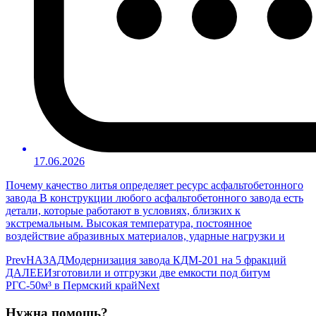
17.06.2026
Почему качество литья определяет ресурс асфальтобетонного
завода В конструкции любого асфальтобетонного завода есть
детали, которые работают в условиях, близких к
экстремальным. Высокая температура, постоянное
воздействие абразивных материалов, ударные нагрузки и
Prev
НАЗАД
Модернизация завода КДМ-201 на 5 фракций
ДАЛЕЕ
Изготовили и отгрузки две емкости под битум
РГС-50м³ в Пермский край
Next
Нужна помощь?