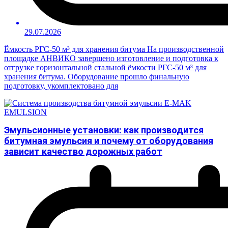
29.07.2026
Ёмкость РГС-50 м³ для хранения битума На производственной
площадке АНВИКО завершено изготовление и подготовка к
отгрузке горизонтальной стальной ёмкости РГС-50 м³ для
хранения битума. Оборудование прошло финальную
подготовку, укомплектовано для
Эмульсионные установки: как производится
битумная эмульсия и почему от оборудования
зависит качество дорожных работ