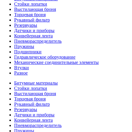
Стойки лопатки
Выстилающая броня
Торцевая броня
Рукавный фильтр
Резервуары
Датчики и приборы
Конвейерная лента
Пневмораспределитель
Пружины
Подшипники
Гидравлическое оборудование
Механические соединительные элементы
Втулки
Разное
Битумные материалы
Стойки лопатки
Выстилающая броня
Торцевая броня
Рукавный фильтр
Резервуары
Датчики и приборы
Конвейерная лента
Пневмораспределитель
Пружины