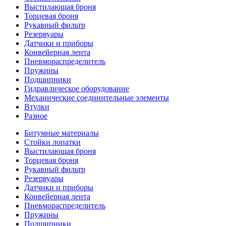
Выстилающая броня
Торцевая броня
Рукавный фильтр
Резервуары
Датчики и приборы
Конвейерная лента
Пневмораспределитель
Пружины
Подшипники
Гидравлическое оборудование
Механические соединительные элементы
Втулки
Разное
Битумные материалы
Стойки лопатки
Выстилающая броня
Торцевая броня
Рукавный фильтр
Резервуары
Датчики и приборы
Конвейерная лента
Пневмораспределитель
Пружины
Подшипники