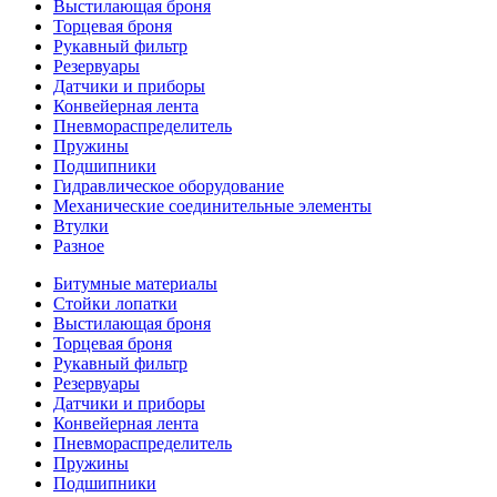
Выстилающая броня
Торцевая броня
Рукавный фильтр
Резервуары
Датчики и приборы
Конвейерная лента
Пневмораспределитель
Пружины
Подшипники
Гидравлическое оборудование
Механические соединительные элементы
Втулки
Разное
Битумные материалы
Стойки лопатки
Выстилающая броня
Торцевая броня
Рукавный фильтр
Резервуары
Датчики и приборы
Конвейерная лента
Пневмораспределитель
Пружины
Подшипники