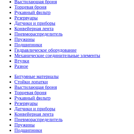
Выстилающая броня
Торцевая броня
Рукавный фильтр
Резервуары
Датчики и приборы
Конвейерная лента
Пневмораспределитель
Пружины
Подшипники
Гидравлическое оборудование
Механические соединительные элементы
Втулки
Разное
Битумные материалы
Стойки лопатки
Выстилающая броня
Торцевая броня
Рукавный фильтр
Резервуары
Датчики и приборы
Конвейерная лента
Пневмораспределитель
Пружины
Подшипники