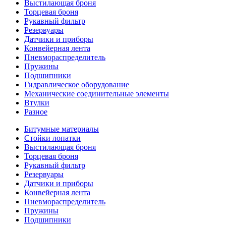
Выстилающая броня
Торцевая броня
Рукавный фильтр
Резервуары
Датчики и приборы
Конвейерная лента
Пневмораспределитель
Пружины
Подшипники
Гидравлическое оборудование
Механические соединительные элементы
Втулки
Разное
Битумные материалы
Стойки лопатки
Выстилающая броня
Торцевая броня
Рукавный фильтр
Резервуары
Датчики и приборы
Конвейерная лента
Пневмораспределитель
Пружины
Подшипники