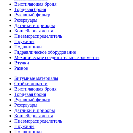
Выстилающая броня
Торцевая броня
Рукавный фильтр
Резервуары
Датчики и приборы
Конвейерная лента
Пневмораспределитель
Пружины
Подшипники
Гидравлическое оборудование
Механические соединительные элементы
Втулки
Разное
Битумные материалы
Стойки лопатки
Выстилающая броня
Торцевая броня
Рукавный фильтр
Резервуары
Датчики и приборы
Конвейерная лента
Пневмораспределитель
Пружины
Подшипники