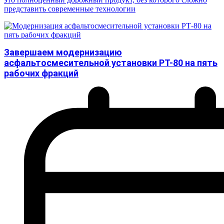
представить современные технологии
Завершаем модернизацию
асфальтосмесительной установки РТ-80 на пять
рабочих фракций