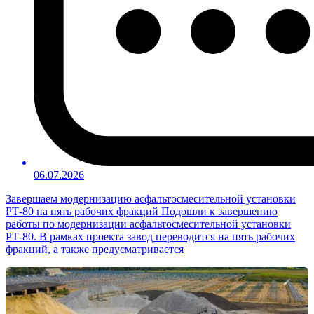
06.07.2026
Завершаем модернизацию асфальтосмесительной установки
РТ-80 на пять рабочих фракций Подошли к завершению
работы по модернизации асфальтосмесительной установки
РТ-80. В рамках проекта завод переводится на пять рабочих
фракций, а также предусматривается