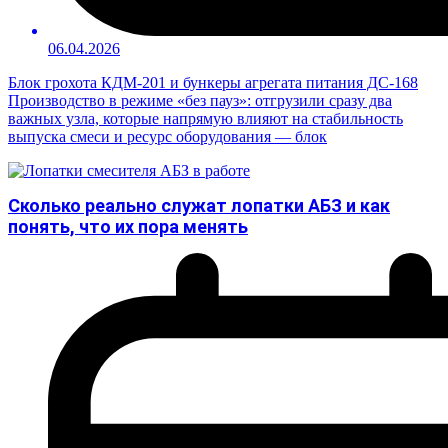
06.04.2026
Блок грохота КДМ-201 и бункеры агрегата питания ДС-168
Производство в режиме «без пауз»: отгрузили сразу два
важных узла, которые напрямую влияют на стабильность
выпуска смеси и ресурс оборудования — блок
Сколько реально служат лопатки АБЗ и как
понять, что их пора менять