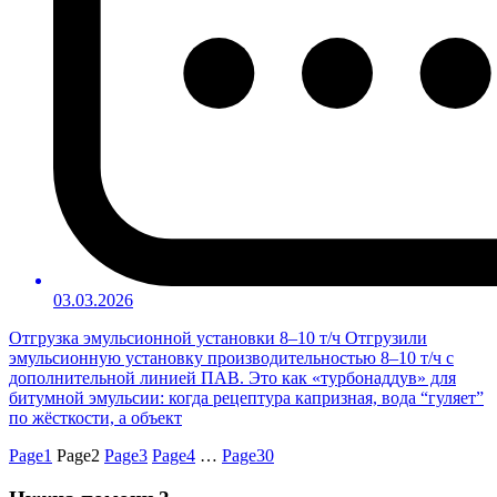
03.03.2026
Отгрузка эмульсионной установки 8–10 т/ч Отгрузили
эмульсионную установку производительностью 8–10 т/ч с
дополнительной линией ПАВ. Это как «турбонаддув» для
битумной эмульсии: когда рецептура капризная, вода “гуляет”
по жёсткости, а объект
Page
1
Page
2
Page
3
Page
4
…
Page
30