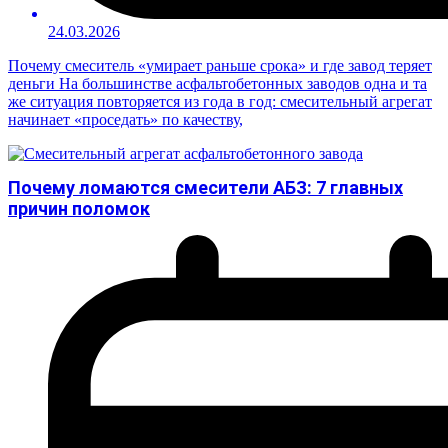
24.03.2026
Почему смеситель «умирает раньше срока» и где завод теряет
деньги На большинстве асфальтобетонных заводов одна и та
же ситуация повторяется из года в год: смесительный агрегат
начинает «проседать» по качеству,
Почему ломаются смесители АБЗ: 7 главных
причин поломок