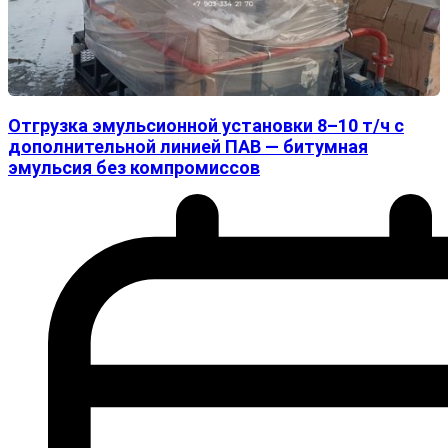
Отгрузка эмульсионной установки 8–10 т/ч с
дополнительной линией ПАВ — битумная
эмульсия без компромиссов