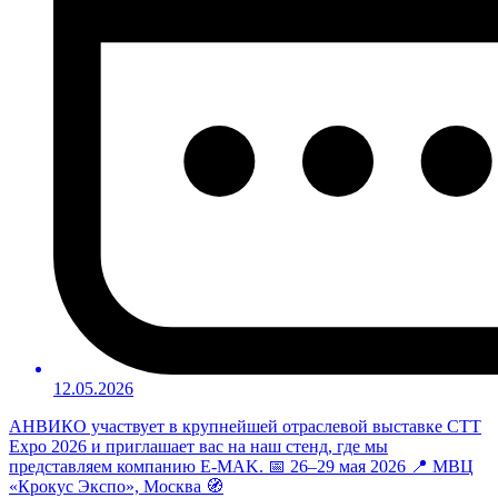
12.05.2026
АНВИКО участвует в крупнейшей отраслевой выставке CTT
Expo 2026 и приглашает вас на наш стенд, где мы
представляем компанию E-MAK. 📅 26–29 мая 2026 📍 МВЦ
«Крокус Экспо», Москва 🧭