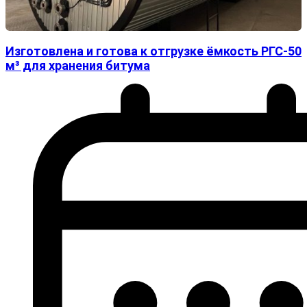
Изготовлена и готова к отгрузке ёмкость РГС-50
м³ для хранения битума