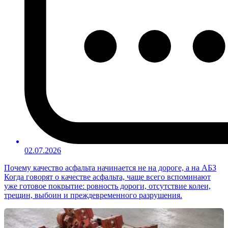
02.07.2026
Почему качество асфальта начинается не на дороге, а на АБЗ
Когда говорят о качестве асфальта, чаще всего вспоминают
уже готовое покрытие: ровность дороги, отсутствие колеи,
трещин, выбоин и преждевременного разрушения.