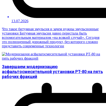
13.07.2026
Что такое битумная эмульсия и зачем нужны эмульсионные
установки Битумная эмульсия давно перестала быть
вспомогательным материалом «на всякий случай». Сегодня
это полноценный дорожный продукт, без которого сложно
представить современные технологии
Завершаем модернизацию
асфальтосмесительной установки РТ-80 на пять
рабочих фракций