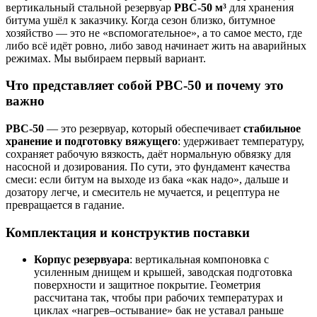
вертикальный стальной резервуар
РВС-50 м³
для хранения
битума ушёл к заказчику. Когда сезон близко, битумное
хозяйство — это не «вспомогательное», а то самое место, где
либо всё идёт ровно, либо завод начинает жить на аварийных
режимах. Мы выбираем первый вариант.
Что представляет собой РВС-50 и почему это
важно
РВС-50
— это резервуар, который обеспечивает
стабильное
хранение и подготовку вяжущего
: удерживает температуру,
сохраняет рабочую вязкость, даёт нормальную обвязку для
насосной и дозирования. По сути, это фундамент качества
смеси: если битум на выходе из бака «как надо», дальше и
дозатору легче, и смеситель не мучается, и рецептура не
превращается в гадание.
Комплектация и конструктив поставки
Корпус резервуара
: вертикальная компоновка с
усиленным днищем и крышей, заводская подготовка
поверхности и защитное покрытие. Геометрия
рассчитана так, чтобы при рабочих температурах и
циклах «нагрев–остывание» бак не уставал раньше