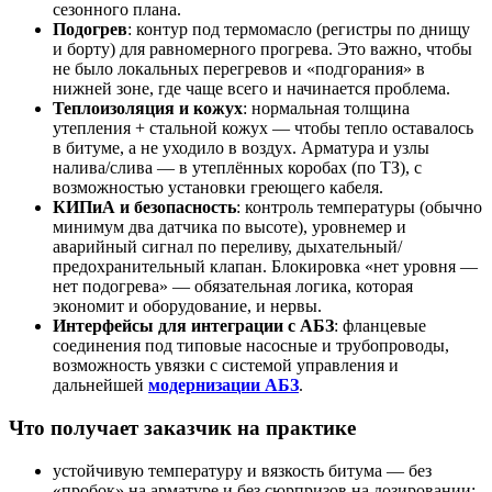
сезонного плана.
Подогрев
: контур под термомасло (регистры по днищу
и борту) для равномерного прогрева. Это важно, чтобы
не было локальных перегревов и «подгорания» в
нижней зоне, где чаще всего и начинается проблема.
Теплоизоляция и кожух
: нормальная толщина
утепления + стальной кожух — чтобы тепло оставалось
в битуме, а не уходило в воздух. Арматура и узлы
налива/слива — в утеплённых коробах (по ТЗ), с
возможностью установки греющего кабеля.
КИПиА и безопасность
: контроль температуры (обычно
минимум два датчика по высоте), уровнемер и
аварийный сигнал по переливу, дыхательный/
предохранительный клапан. Блокировка «нет уровня —
нет подогрева» — обязательная логика, которая
экономит и оборудование, и нервы.
Интерфейсы для интеграции с АБЗ
: фланцевые
соединения под типовые насосные и трубопроводы,
возможность увязки с системой управления и
дальнейшей
модернизации АБЗ
.
Что получает заказчик на практике
устойчивую температуру и вязкость битума — без
«пробок» на арматуре и без сюрпризов на дозировании;